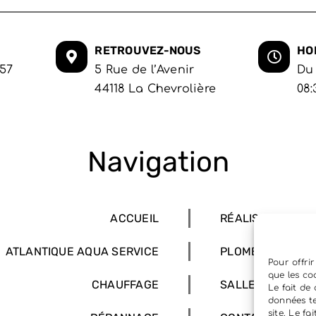
RETROUVEZ-NOUS
HO
 57
5 Rue de l’Avenir
Du
44118 La Chevrolière
08:
Navigation
ACCUEIL
RÉALISATIONS
ATLANTIQUE AQUA SERVICE
PLOMBERIE
Pour offrir
que les co
CHAUFFAGE
SALLE DE BAINS
Le fait de
données te
site. Le f